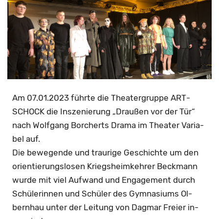
­
g
a
t
Am 07.01.2023 führ­te die Thea­ter­grup­pe ART­
i
SCHOCK die In­sze­nie­rung „Drau­ßen vor der Tür“
­
nach Wolf­gang Bor­cherts Drama im Thea­ter Va­ria­
bel auf.
o
Die be­we­gen­de und trau­ri­ge Ge­schich­te um den
n
ori­en­tie­rungs­lo­sen Kriegs­heim­keh­rer Beck­mann
wurde mit viel Auf­wand und En­ga­ge­ment durch
(
Schü­le­rin­nen und Schü­ler des Gym­na­si­ums Ol­
O
bern­hau unter der Lei­tung von Dag­mar Frei­er in­