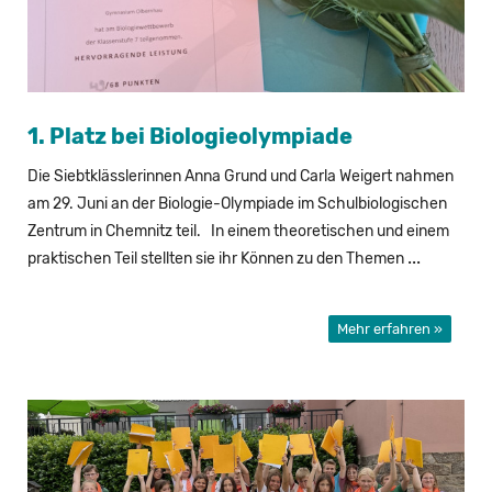
1. Platz bei Bio­lo­gie­olym­pia­de
Die Siebt­kläss­le­rin­nen Anna Grund und Carla Wei­gert nah­men
am 29. Juni an der Biologie-​Olympiade im Schul­bio­lo­gi­schen
Zen­trum in Chem­nitz teil. In einem theo­re­ti­schen und einem
...
prak­ti­schen Teil stell­ten sie ihr Kön­nen zu den The­men
Mehr erfahren »