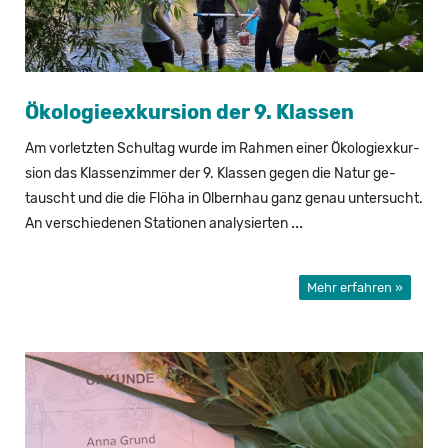
Öko­lo­gie­ex­kur­si­on der 9. Klas­sen
Am vor­letz­ten Schul­tag wurde im Rah­men einer Öko­lo­giex­kur­
si­on das Klas­sen­zim­mer der 9. Klas­sen gegen die Natur ge­
tauscht und die die Flöha in Ol­bern­hau ganz genau un­ter­sucht.
...
An ver­schie­de­nen Sta­tio­nen ana­ly­sier­ten
Mehr erfahren »