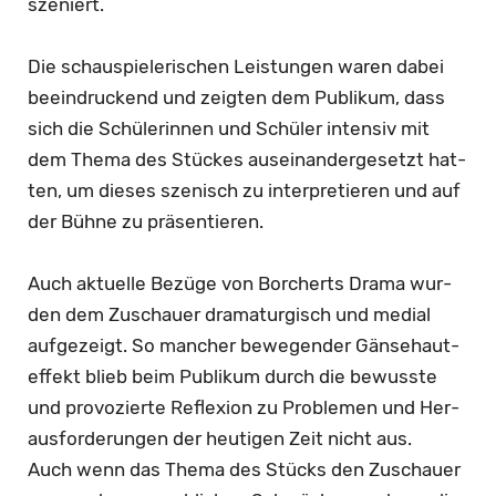
b
sze­niert.
e
Die schau­spie­le­ri­schen Leis­tun­gen waren dabei
n
be­ein­dru­ckend und zeig­ten dem Pu­bli­kum, dass
sich die Schü­le­rin­nen und Schü­ler in­ten­siv mit
)
dem Thema des Stü­ckes aus­ein­an­der­ge­setzt hat­
ten, um die­ses sze­nisch zu in­ter­pre­tie­ren und auf
der Bühne zu prä­sen­tie­ren.
Auch ak­tu­el­le Be­zü­ge von Bor­cherts Drama wur­
den dem Zu­schau­er dra­ma­tur­gisch und me­di­al
auf­ge­zeigt. So man­cher be­we­gen­der Gän­se­haut­
ef­fekt blieb beim Pu­bli­kum durch die be­wuss­te
und pro­vo­zier­te Re­fle­xi­on zu Pro­ble­men und Her­
aus­for­de­run­gen der heu­ti­gen Zeit nicht aus.
Auch wenn das Thema des Stücks den Zu­schau­er