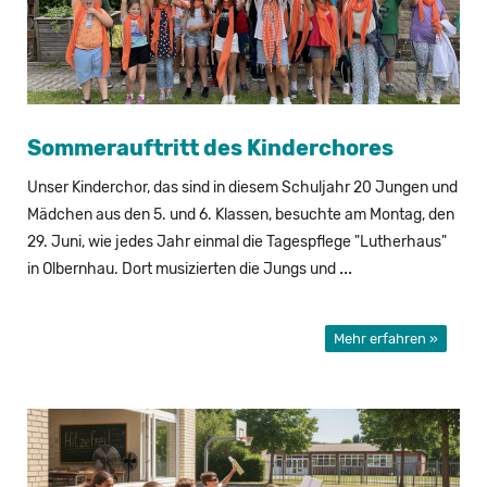
Som­mer­auf­tritt des Kin­der­cho­res
Unser Kin­der­chor, das sind in die­sem Schul­jahr 20 Jun­gen und
Mäd­chen aus den 5. und 6. Klas­sen, be­such­te am Mon­tag, den
29. Juni, wie jedes Jahr ein­mal die Ta­ges­pfle­ge "Lu­ther­haus"
...
in Ol­bern­hau. Dort mu­si­zier­ten die Jungs und
Mehr erfahren »