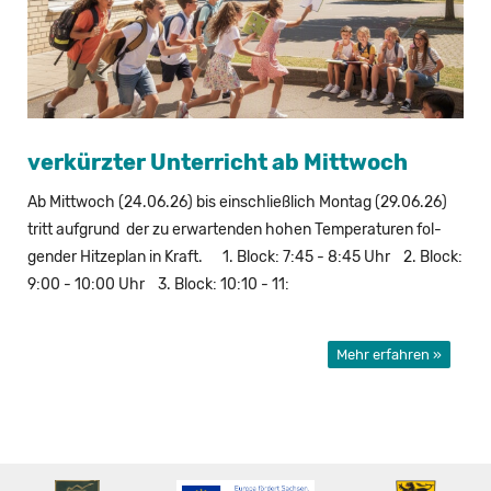
ver­kürz­ter Un­ter­richt ab Mitt­woch
Ab Mitt­woch (24.06.26) bis ein­schließ­lich Mon­tag (29.06.26)
tritt auf­grund der zu er­war­ten­den hohen Tem­pe­ra­tu­ren fol­
gen­der Hit­ze­plan in Kraft. 1. Block: 7:45 - 8:45 Uhr 2. Block:
9:00 - 10:00 Uhr 3. Block: 10:10 - 11:
Mehr erfahren »