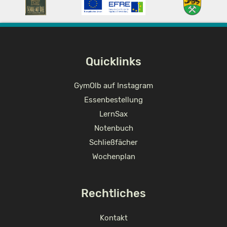
Quick­links
GymOlb auf Instagram
Essenbestellung
LernSax
Notenbuch
Schließfächer
Wochenplan
Recht­li­ches
Kontakt