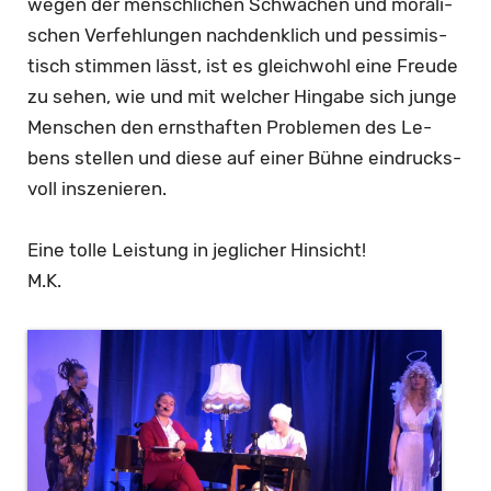
wegen der mensch­li­chen Schwä­chen und mo­ra­li­
schen Ver­feh­lun­gen nach­denk­lich und pes­si­mis­
tisch stim­men lässt, ist es gleich­wohl eine Freu­de
zu sehen, wie und mit wel­cher Hin­ga­be sich junge
Men­schen den ernst­haf­ten Pro­ble­men des Le­
bens stel­len und diese auf einer Bühne ein­drucks­
voll in­sze­nie­ren.
Eine tolle Leis­tung in jeg­li­cher Hin­sicht!
M.K.